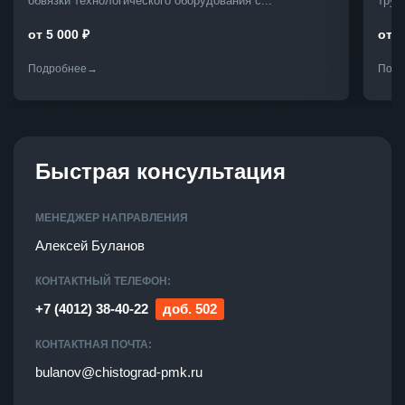
обвязки технологического оборудования с...
труб
от 5 000 ₽
от 3
Подробнее
→
Подр
Быстрая консультация
МЕНЕДЖЕР НАПРАВЛЕНИЯ
Алексей Буланов
КОНТАКТНЫЙ ТЕЛЕФОН:
+7 (4012) 38-40-22
доб.
502
КОНТАКТНАЯ ПОЧТА:
bulanov@chistograd-pmk.ru