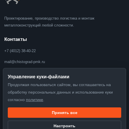
Проектирование, производство логистика и монтаж
металлоконструкций любой сложности.
Контакты
+7 (4012) 38-40-22
mail@chistograd-pmk.ru
Управление куки-файлами
Продолжая пользоваться сайтом, вы соглашаетесь на
Режим работы
обработку персональных данных и использование куки
Пн-Пт с 08:00 до 18:00
согласно
политике
.
Услуги
Принять все
Подобрать решение
Настроить
О компании